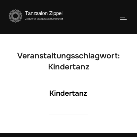
Zum
Inhalt
SEIT
springen
Veranstaltungsschlagwort:
Kindertanz
Kindertanz