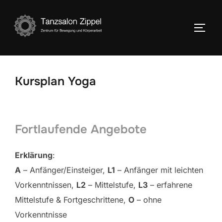
Zum
Inhalt
SEIT
springen
Kursplan Yoga
Fortlaufende Angebote
Erklärung
:
A
– Anfänger/Einsteiger,
L1
– Anfänger mit leichten
Vorkenntnissen,
L2
– Mittelstufe,
L3
– erfahrene
Mittelstufe & Fortgeschrittene,
O
– ohne
Vorkenntnisse