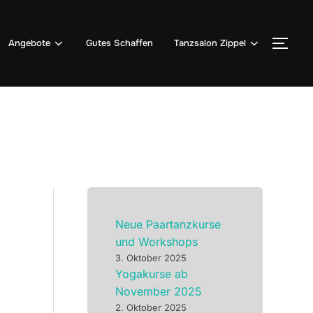
Angebote
Gutes Schaffen
Tanzsalon Zippel
SEI
Neue Paartanzkurse
und Workshops
3. Oktober 2025
Yogakurse ab
November 2025
2. Oktober 2025