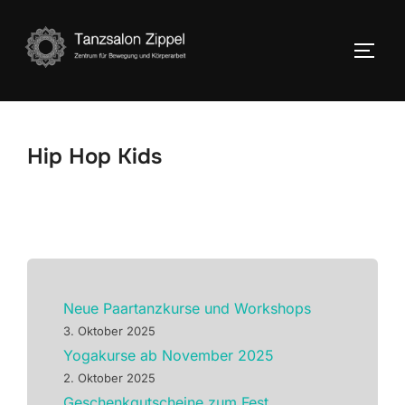
Zum
Inhalt
SEIT
springen
Hip Hop Kids
Neue Paartanzkurse und Workshops
3. Oktober 2025
Yogakurse ab November 2025
2. Oktober 2025
Geschenkgutscheine zum Fest