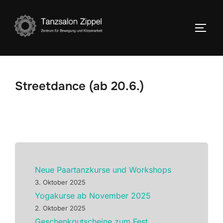
Zum
Inhalt
SEIT
springen
Streetdance (ab 20.6.)
Neue Paartanzkurse und Workshops
3. Oktober 2025
Yogakurse ab November 2025
2. Oktober 2025
Geschenkgutscheine zum Fest