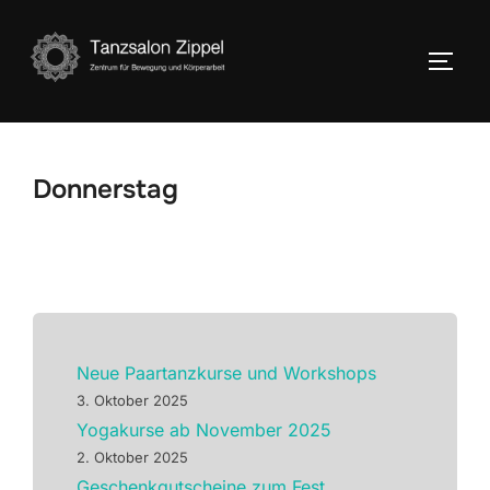
Zum
Inhalt
SEIT
springen
Donnerstag
Neue Paartanzkurse und Workshops
3. Oktober 2025
Yogakurse ab November 2025
2. Oktober 2025
Geschenkgutscheine zum Fest