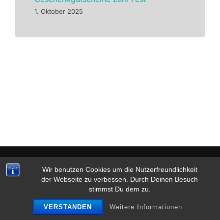
1. Oktober 2025
Datenschutz & Impressum
Wir benutzen Cookies um die Nutzerfreundlichkeit
Copyright © 2026 Tanzsalon Zippel
der Webseite zu verbessen. Durch Deinen Besuch
stimmst Du dem zu.
Inspiro Theme
von
WPZOOM
VERSTANDEN
Weitere Informationen