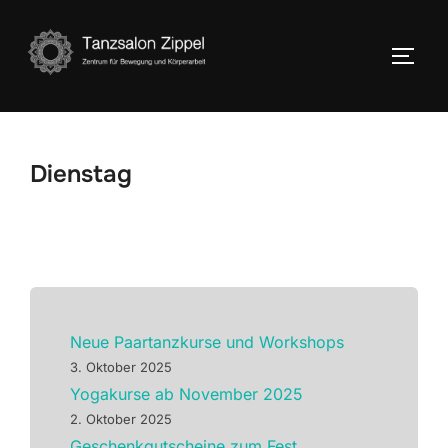
Zum
Inhalt
SEIT
springen
Dienstag
Neue Paartanzkurse und Workshops
3. Oktober 2025
Yogakurse ab November 2025
2. Oktober 2025
Geschenkgutscheine zum Fest